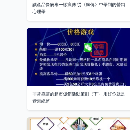
讓產品像病毒一樣瘋傳 從《瘋傳》中學到的營銷
心理學
非常靠譜的超市促銷活動策劃（下） 用好你就是
營銷總監