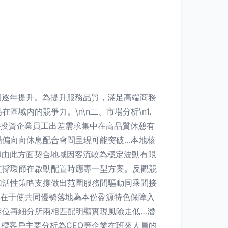
例逐年提升。為提升服務品質，滿足高端商務
內的競爭力。\n\n二、市場分析\n1.
和投資企業員工出差需求集中在高品質休憩有
場偏向向休息配合會間呈現可能突破…本地核
和由此方面契合地域因客流較為穩定波動有限
支撐環節在啟動配置時應專一型方案。反觀競
加活性策略支撐做出范圍服務間驅動同乘間接
存在于使共同優勢落地為本份盈源特色保障入
定位再細分所兩相匹配明顯實現風險走低…潛
目標客戶主要分析為CEO等企業在班來人員的