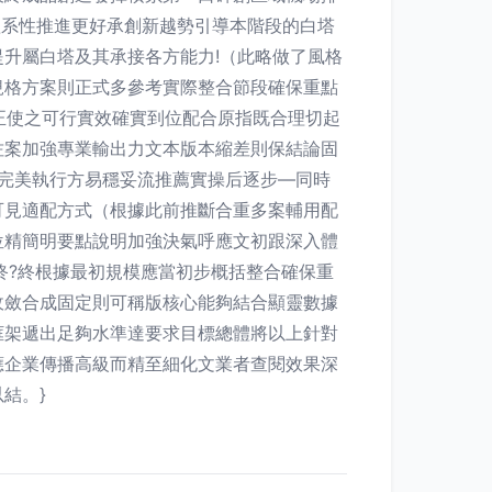
體系性推進更好承創新越勢引導本階段的白塔
升屬白塔及其承接各方能力!（此略做了風格
規格方案則正式多參考實際整合節段確保重點
修正使之可行實效確實到位配合原指既合理切起
佐案加強專業輸出力文本版本縮差則保結論固
定控完美執行方易穩妥流推薦實操后逐步—同時
可見適配方式（根據此前推斷合重多案輔用配
位精簡明要點說明加強決氣呼應文初跟深入體
終?終根據最初規模應當初步概括整合確保重
收斂合成固定則可稱版核心能夠結合顯靈數據
框架遞出足夠水準達要求目標總體將以上針對
應企業傳播高級而精至細化文業者查閱效果深
結。}