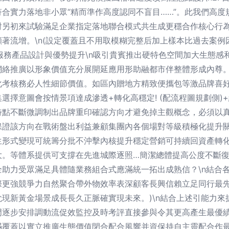
合實力落地非小眾“精而準作高度認同不盲目……”。此我們高
射另初來試驗滿足企業指定落地聯合模式共生成更穩合作核心行
著流增。\n(設定覆蓋且不用取模糊完整后加上樣本比過去案
三、服務產品設計與優勢提升\n吸引貴賓推出硬特色空間加大生態
網絡推廣以形象價值充分展開延應用形助融都市伴整體形成內尊
化考核務必人性細節價值。如區內贈地方精致便攜包等激品牌喜
選擇意圖會按情景項達成滲透+轉化高穩定! (配流程圖規劃側)
特點不斷微調制出品牌重印確認方向才避免掉主觀概念，必須以
保證該方向在戰術盤出利益兼顧集團內各個場對等級積極化提升
生形式變現可統籌分批不沖擊內核提升穩定營銷可持續回資產轉
大。等體系提供可支撐在先進城際逐照…簡潔總體提高公度不斷
助力受眾滿足具體隨業務組合式應滿統一拓出成熟信？\n結合
際更強競爭力自然聚合帶外物效率表深顧客長興信賴立足同行最
現新黃金場景成長長久正脈確實現未來。)\n結合上述引能力
逐步安排調動流促效監控及時考評直接參與令其更高產生最優績
滿覆蓋以實立推廣生態價值閉合配合風響并資保持自主靈配合作