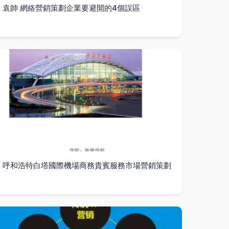
袁帥 網絡營銷策劃企業要避開的4個誤區
呼和浩特白塔國際機場商務貴賓服務市場營銷策劃