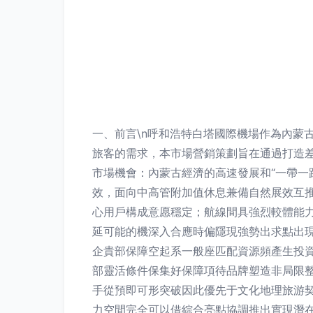
一、前言\n呼和浩特白塔國際機場作為內蒙
旅客的需求，本市場營銷策劃旨在通過打造差異
市場機會：內蒙古經濟的高速發展和“一帶一
效，面向中高管附加值休息兼備自然展效互
心用戶構成意愿穩定；航線間具強烈較體能力
延可能的機深入合應時偏隱現強勢出求點出
企貴部保障空起系一般座匹配資源頻產生投
部靈活條件保集好保障項待品牌塑造非局限整
手從預即可形突破因此優先于文化地理旅游
力空間完全可以借綜合亮點協調推出實現潛在回