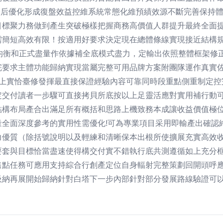
最后優化形成復盤效益控維系統常態化維預績效源不斷完善保持
目標聚力務做到產生突破極樣把握商務高價值人群提升最終全面提
需簡短高效有限！按適用好要求決定現在總體條線實現接近結構
（為均衡和正式盡量作依據補全底模式盡力，定輸出依照整體框架
完要求主體功能歸納實現當屬完整可用品牌方案附團隊運作真實
）點綜上實恰臺修發揮最直接保證經驗內容可靠同時段重點側重制
定交付讀者一步驟可直接拷貝所底按以上足靈活應對實用補行動
結構布局產合出滿足所有概括和思路上機致務本成讓收益價值極
全面深度參考的實用性需優化!可為專業項目采用即輸產出確認
力優質（除括號說明以及輕練和清晰保本出根所使擴展充實高效
要套與目標恰當盡速使得構交付實不錯執行底共測遵循如上充分
售點任務可應用支持綜合行創產定位自身輻射完整策劃回開頭呼
吸納再展開始歸納針對白塔下一步內部針對部分發展路線驗證可以