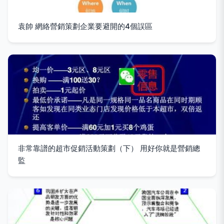
袁帥 網絡營銷策劃企業要避開的4個誤區
非常靠譜的超市促銷活動策劃（下） 用好你就是營銷總
監