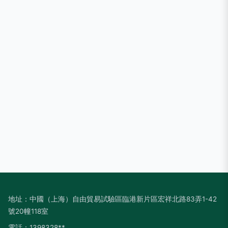
地址：中國（上海）自由貿易試驗區臨港新片區宏祥北路83弄1-42
號20幢118室
電話：1398328**